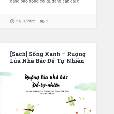
đang báo động cái gì, đang cần cái gì.
27/01/2022
2
[Sách] Sống Xanh – Ruộng
Lúa Nhà Bác Để-Tự-Nhiên